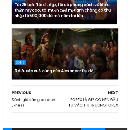
Tôi 25 tuổi. Tôi rất đẹp, tôi có phong cách và khiếu
thẩm mỹ cao, tôi muốn cưới một anh chàng có thu
nhập từ 500,000 đô mỗi năm trở lên.
SỐNG
3 điều ước cuối cùng của Alexander Đại đế
PREVIOUS
NEXT
Đánh giá sàn giao dịch
FOREX LÀ GÌ? CÓ NÊN ĐẦU
Exness
TƯ VÀO THỊ TRƯỜNG FOREX