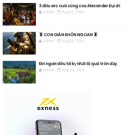
3 điều ước cuối cùng của Alexander Đại đế
Admin
Aug 27, 2024
🪳 CON GIÁN KHÔN NGOAN 🪳
Admin
Aug 25, 2024
Đời người điều tối kỵ nhất là quá tròn đầy.
Admin
Aug 24, 2024