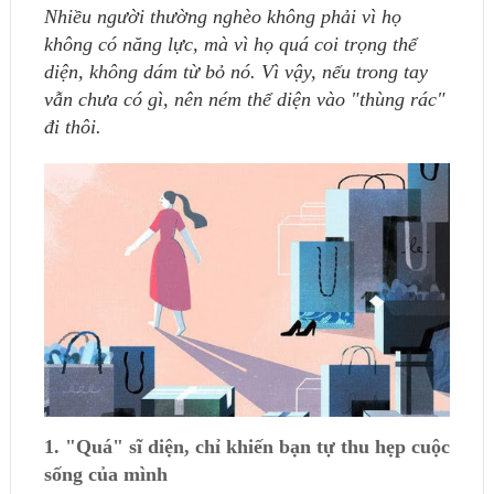
Nhiều người thường nghèo không phải vì họ
không có năng lực, mà vì họ quá coi trọng thể
diện, không dám từ bỏ nó. Vì vậy, nếu trong tay
vẫn chưa có gì, nên ném thể diện vào "thùng rác"
đi thôi.
1. "Quá" sĩ diện, chỉ khiến bạn tự thu hẹp cuộc
sống của mình