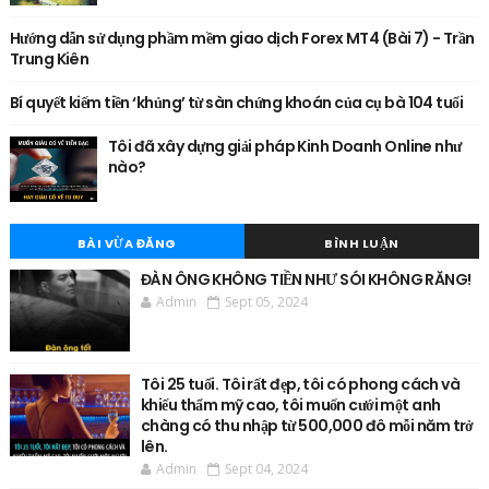
Hướng dẫn sử dụng phầm mềm giao dịch Forex MT4 (Bài 7) - Trần
Trung Kiên
Bí quyết kiếm tiền ‘khủng’ từ sàn chứng khoán của cụ bà 104 tuổi
Tôi đã xây dựng giải pháp Kinh Doanh Online như
nào?
BÀI VỪA ĐĂNG
BÌNH LUẬN
ĐÀN ÔNG KHÔNG TIỀN NHƯ SÓI KHÔNG RĂNG!
Admin
Sept 05, 2024
Tôi 25 tuổi. Tôi rất đẹp, tôi có phong cách và
khiếu thẩm mỹ cao, tôi muốn cưới một anh
chàng có thu nhập từ 500,000 đô mỗi năm trở
lên.
Admin
Sept 04, 2024