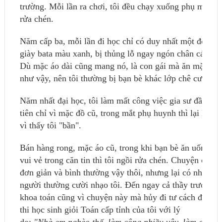
trường. Mỗi lần ra chơi, tôi đều chạy xuống phụ mẹ
rửa chén.
Năm cấp ba, mỗi lần đi học chỉ có duy nhất một đôi
giày bata màu xanh, bị thủng lỗ ngay ngón chân cái.
Dù mặc áo dài cũng mang nó, là con gái mà ăn mặc
như vậy, nên tôi thường bị bạn bè khác lớp chê cười.
Năm nhất đại học, tôi làm mất công việc gia sư đầu
tiên chỉ vì mặc đồ cũ, trong mắt phụ huynh thì lại là
vì thấy tôi "bần".
Bán hàng rong, mặc áo cũ, trong khi bạn bè ăn uống
vui vẻ trong căn tin thì tôi ngồi rửa chén. Chuyện chỉ
đơn giản và bình thường vậy thôi, nhưng lại có nhiều
người thường cười nhạo tôi. Đến ngay cả thầy trưởng
khoa toán cũng vì chuyện này mà hủy đi tư cách đi
thi học sinh giỏi Toán cấp tỉnh của tôi với lý