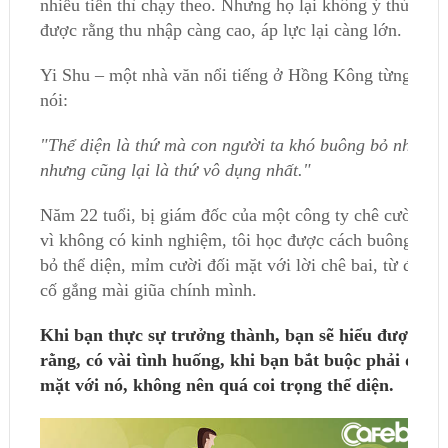
nhiều tiền thì chạy theo. Nhưng họ lại không ý thức
được rằng thu nhập càng cao, áp lực lại càng lớn.
Yi Shu – một nhà văn nổi tiếng ở Hồng Kông từng
nói:
"Thể diện là thứ mà con người ta khó buông bỏ nhất,
nhưng cũng lại là thứ vô dụng nhất."
Năm 22 tuổi, bị giám đốc của một công ty chê cười
vì không có kinh nghiệm, tôi học được cách buông
bỏ thể diện, mỉm cười đối mặt với lời chê bai, từ đó
cố gắng mài giũa chính mình.
Khi bạn thực sự trưởng thành, bạn sẽ hiểu được
rằng, có vài tình huống, khi bạn bắt buộc phải đối
mặt với nó, không nên quá coi trọng thể diện.