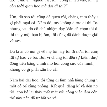
do:
"Nhà em nghèo thế, làm công nhiều vậy, làm gì
còn thời gian học mà đòi đi thi?"
Ừm, dù sao tôi cũng đã quen rồi, chẳng cảm thấy có
gì phải ngại cả. Năm đó, tuy không được đi thi Toán,
nhưng sau đó cô chủ nhiệm dạy Văn đã chọn tôi đi
thi thay một bạn bị ốm, tôi cũng đã dành được giải ba
về tay.
Dù là ai có nói gì về mẹ tôi hay tôi đi nữa, tôi cũng
rất tự hào về bà. Bởi vì chúng tôi đều tự kiếm được
đồng tiền bằng chính mồ hôi công sức của mình,
không có gì phải xấu hổ cả.
Năm hai đại học, tôi từng đi làm nhà hàng chung với
một cô bé cùng phòng. Kết quả, đăng kí và đến nơi
rồi, con bé lại thấy mất mặt với công việc làm công
thế này nên đã tự bắt xe về.