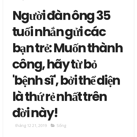
Người đàn ông 35
tuổi nhắn gửi các
bạn trẻ: Muốn thành
công, hãy từ bỏ
'bệnh sĩ', bởi thể diện
là thứ rẻ nhất trên
đời này!
tháng 12 21, 2019
Sống