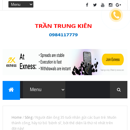
Home
/
Sống
/
Người đàn ông 35 tuổi nhắn gửi các bạn trẻ: Muốn
thành công, hãy từ bỏ 'bệnh sĩ', bởi thể diện là thứ rẻ nhất trên
đời này!