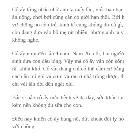
Cô ấy từng nhắc nhở anh ta mấy lần, việc bao bạn bè
ăn uống, chơi bời cũng cần có giới hạn thôi. Bởi hai
vợ chồng họ còn trẻ, kinh tế cũng không dư dả gì,
còn đang dựa vào bố mẹ rất nhiều, nhưng anh ta vẫn
không nghe.
Cô ấy nhịn đến tận 4 năm. Năm 26 tuổi, hai người
sinh đứa con đầu lòng. Vậy mà cô ấy vẫn còn sống
rất khốn khổ. Có vài tháng chỉ có thể cầm cự bằng
cách ăn mì gói và cơm và rau ở nhà trồng được, thậm
chí vài lần đói đến ngất xỉu.
Bác sĩ bảo cô ấy mắc bệnh về dạ dày, sức khỏe lại
kém nên không đủ sữa cho con.
Điều này khiến cô ấy bùng nổ, dứt khoát đòi ly hôn
với chồng.