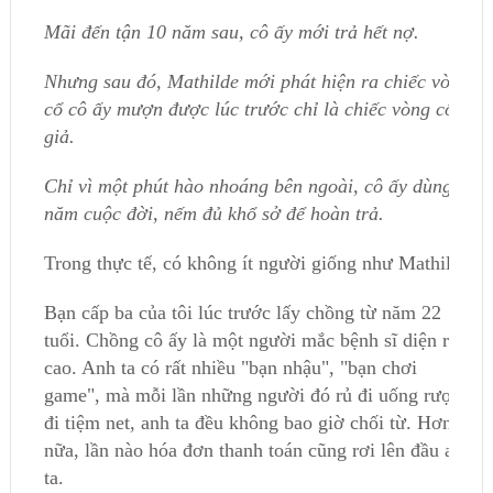
Mãi đến tận 10 năm sau, cô ấy mới trả hết nợ.
Nhưng sau đó, Mathilde mới phát hiện ra chiếc vòng
cổ cô ấy mượn được lúc trước chỉ là chiếc vòng cổ
giả.
Chỉ vì một phút hào nhoáng bên ngoài, cô ấy dùng 10
năm cuộc đời, nếm đủ khổ sở để hoàn trả.
Trong thực tế, có không ít người giống như Mathilde.
Bạn cấp ba của tôi lúc trước lấy chồng từ năm 22
tuổi. Chồng cô ấy là một người mắc bệnh sĩ diện rất
cao. Anh ta có rất nhiều "bạn nhậu", "bạn chơi
game", mà mỗi lần những người đó rủ đi uống rượu,
đi tiệm net, anh ta đều không bao giờ chối từ. Hơn
nữa, lần nào hóa đơn thanh toán cũng rơi lên đầu anh
ta.