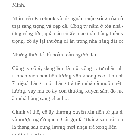
Minh.
Nhìn trên Facebook và bề ngoài, cuộc sống của cô ấy
thật sang trọng và đẹp đẽ. Công ty nằm ở tòa nhà cao
tầng rộng lớn, quần áo cô ấy mặc toàn hàng hiệu sang
trọng, cô ấy lại thường đi ăn trong nhà hàng đắt đỏ...
Nhưng thực tế thì hoàn toàn ngược lại.
Công ty cô ấy đang làm là một công ty tư nhân nhỏ,
ít nhân viên nên tiền lương vốn không cao. Thu nhập
7 triệu/ tháng, mỗi tháng trả tiền nhà đã muốn hết
lương, vậy mà cô ấy còn thường xuyên sắm đồ hiệu,
ăn nhà hàng sang chảnh...
Chính vì thế, cô ấy thường xuyên xin tiền từ gia đình
và mượn người quen. Cái gọi là "tháng sau trả" chính
là tháng sau dùng lương mới nhận trả xong liền
mượn lại ngay.