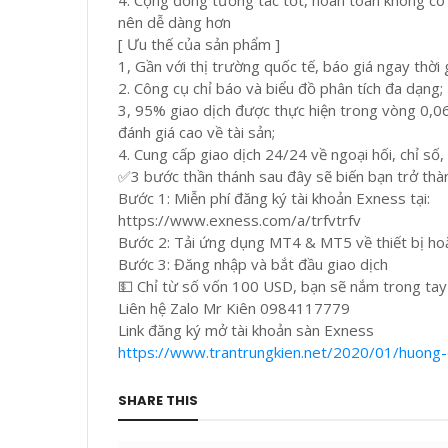
4. Cộng đồng tương tác tốt, hoàn toàn không có 
nên dễ dàng hơn
[ Ưu thế của sản phẩm ]
1, Gần với thị trường quốc tế, báo giá ngay thời 
2. Công cụ chỉ báo và biểu đồ phân tích đa dạng;
3, 95% giao dịch được thực hiện trong vòng 0,06
đánh giá cao về tài sản;
4. Cung cấp giao dịch 24/24 về ngoại hối, chỉ số
✅3 bước thần thánh sau đây sẽ biến bạn trở thàn
Bước 1: Miễn phí đăng ký tài khoản Exness tại:
https://www.exness.com/a/trfvtrfv
Bước 2: Tải ứng dụng MT4 & MT5 về thiết bị hoặ
Bước 3: Đăng nhập và bắt đầu giao dịch
💵 Chỉ từ số vốn 100 USD, bạn sẽ nắm trong tay qu
Liên hệ Zalo Mr Kiên 0984117779
Link đăng ký mở tài khoản sàn Exness
https://www.trantrungkien.net/2020/01/huong-
SHARE THIS