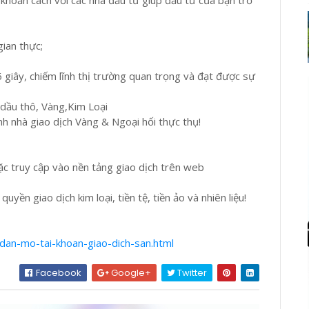
khoản cách với các nhà đầu tư giúp đầu tư của bạn trở
gian thực;
 giây, chiếm lĩnh thị trường quan trọng và đạt được sự
, dầu thô, Vàng,Kim Loại
h nhà giao dịch Vàng & Ngoại hối thực thụ!
c truy cập vào nền tảng giao dịch trên web
yền giao dịch kim loại, tiền tệ, tiền ảo và nhiên liệu!
dan-mo-tai-khoan-giao-dich-san.html
Facebook
Google+
Twitter