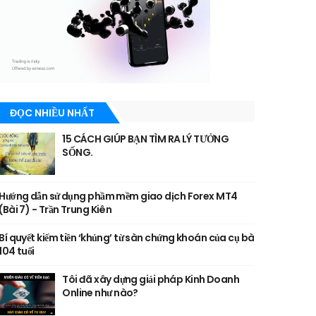
ĐỌC NHIỀU NHẤT
15 CÁCH GIÚP BẠN TÌM RA LÝ TƯỞNG
SỐNG.
Hướng dẫn sử dụng phầm mềm giao dịch Forex MT4
(Bài 7) - Trần Trung Kiên
Bí quyết kiếm tiền ‘khủng’ từ sàn chứng khoán của cụ bà
104 tuổi
Tôi đã xây dựng giải pháp Kinh Doanh
Online như nào?