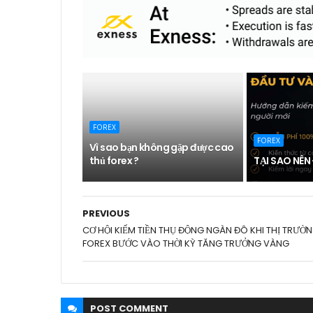
FOREX
FOREX
Vì sao bạn không gặp được cao
thủ forex ?
TẠI SAO NÊN
PREVIOUS
CƠ HỘI KIẾM TIỀN THỤ ĐỘNG NGÀN ĐÔ KHI THỊ TRƯỜ
FOREX BƯỚC VÀO THỜI KỲ TĂNG TRƯỞNG VÀNG
POST
COMMENT