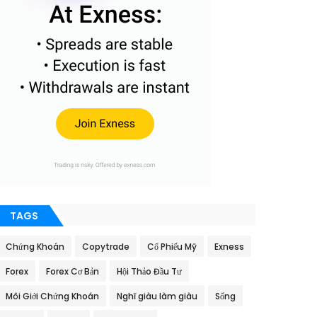
TAGS
Chứng Khoán
Copytrade
Cổ Phiếu Mỹ
Exness
Forex
Forex Cơ Bản
Hội Thảo Đầu Tư
Môi Giới Chứng Khoán
Nghĩ giàu làm giàu
Sống