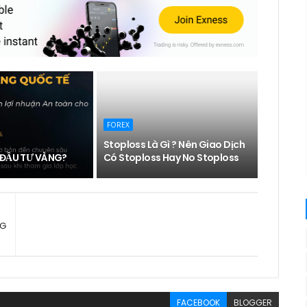
FOREX
Stoploss Là Gì ? Nên Giao Dịch
 ĐẦU TƯ VÀNG?
Có Stoploss Hay No Stoploss
NG
FACEBOOK
BLOGGER