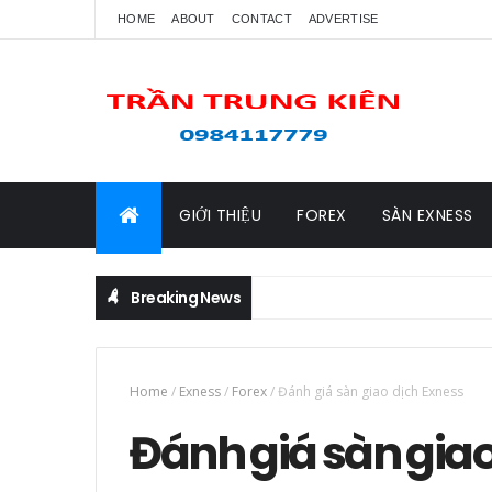
HOME
ABOUT
CONTACT
ADVERTISE
GIỚI THIỆU
FOREX
SÀN EXNESS
Breaking News
Home
/
Exness
/
Forex
/
Đánh giá sàn giao dịch Exness
Đánh giá sàn giao