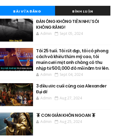
BÀI VỪA ĐĂNG
BÌNH LUẬN
ĐÀN ÔNG KHÔNG TIỀN NHƯ SÓI
KHÔNG RĂNG!
Admin
Sept 05, 2024
Tôi 25 tuổi. Tôi rất đẹp, tôi có phong
cách và khiếu thẩm mỹ cao, tôi
muốn cưới một anh chàng có thu
nhập từ 500,000 đô mỗi năm trở lên.
Admin
Sept 04, 2024
3 điều ước cuối cùng của Alexander
Đại đế
Admin
Aug 27, 2024
🪳 CON GIÁN KHÔN NGOAN 🪳
Admin
Aug 25, 2024