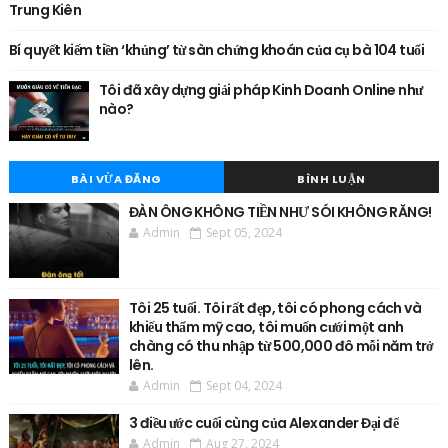
Trung Kiên
Bí quyết kiếm tiền ‘khủng’ từ sàn chứng khoán của cụ bà 104 tuổi
Tôi đã xây dựng giải pháp Kinh Doanh Online như
nào?
BÀI VỪA ĐĂNG
BÌNH LUẬN
ĐÀN ÔNG KHÔNG TIỀN NHƯ SÓI KHÔNG RĂNG!
Admin
Sept 05, 2024
Tôi 25 tuổi. Tôi rất đẹp, tôi có phong cách và
khiếu thẩm mỹ cao, tôi muốn cưới một anh
chàng có thu nhập từ 500,000 đô mỗi năm trở
lên.
Admin
Sept 04, 2024
3 điều ước cuối cùng của Alexander Đại đế
Admin
Aug 27, 2024