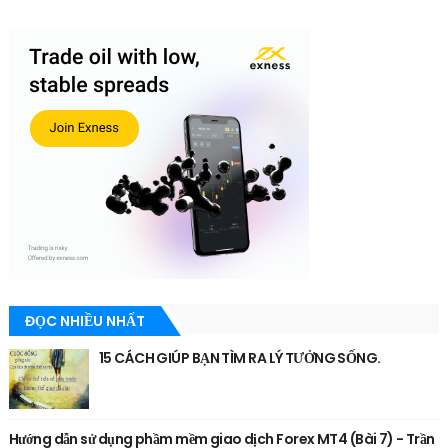
ĐỌC NHIỀU NHẤT
15 CÁCH GIÚP BẠN TÌM RA LÝ TƯỞNG SỐNG.
Hướng dẫn sử dụng phầm mềm giao dịch Forex MT4 (Bài 7) - Trần