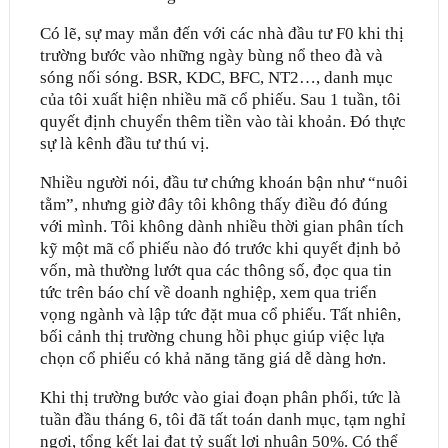
Có lẽ, sự may mắn đến với các nhà đầu tư F0 khi thị
trường bước vào những ngày bùng nổ theo đà và
sóng nối sóng. BSR, KDC, BFC, NT2…, danh mục
của tôi xuất hiện nhiều mã cổ phiếu. Sau 1 tuần, tôi
quyết định chuyển thêm tiền vào tài khoản. Ðó thực
sự là kênh đầu tư thú vị.
Nhiều người nói, đầu tư chứng khoán bận như “nuôi
tằm”, nhưng giờ đây tôi không thấy điều đó đúng
với mình. Tôi không dành nhiều thời gian phân tích
kỹ một mã cổ phiếu nào đó trước khi quyết định bỏ
vốn, mà thường lướt qua các thông số, đọc qua tin
tức trên báo chí về doanh nghiệp, xem qua triển
vọng ngành và lập tức đặt mua cổ phiếu. Tất nhiên,
bối cảnh thị trường chung hồi phục giúp việc lựa
chọn cổ phiếu có khả năng tăng giá dễ dàng hơn.
Khi thị trường bước vào giai đoạn phân phối, tức là
tuần đầu tháng 6, tôi đã tất toán danh mục, tạm nghỉ
ngơi, tổng kết lại đạt tỷ suất lợi nhuận 50%. Có thể