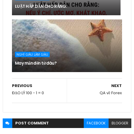
LUẬT HẤP DẪN CHO RẰNG:
NGHĨ GIÀU LÀM GIÀU
May mắn đến từ đâu?
PREVIOUS
NEXT
ĐẠO LÝ 100 - 1 = 0
QA về Forex
POST
COMMENT
FACEBOOK
BLOGGER