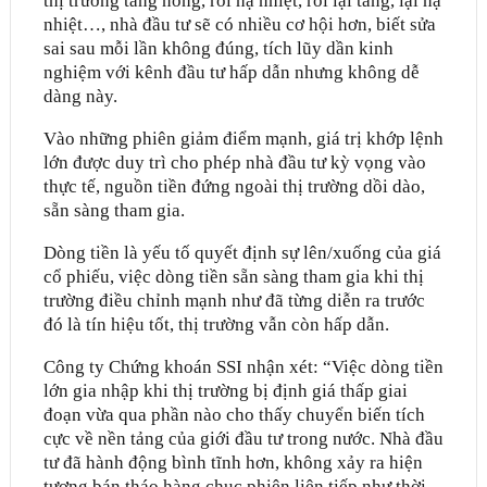
thị trường tăng nóng, rồi hạ nhiệt, rồi lại tăng, lại hạ
nhiệt…, nhà đầu tư sẽ có nhiều cơ hội hơn, biết sửa
sai sau mỗi lần không đúng, tích lũy dần kinh
nghiệm với kênh đầu tư hấp dẫn nhưng không dễ
dàng này.
Vào những phiên giảm điểm mạnh, giá trị khớp lệnh
lớn được duy trì cho phép nhà đầu tư kỳ vọng vào
thực tế, nguồn tiền đứng ngoài thị trường dồi dào,
sẵn sàng tham gia.
Dòng tiền là yếu tố quyết định sự lên/xuống của giá
cổ phiếu, việc dòng tiền sẵn sàng tham gia khi thị
trường điều chỉnh mạnh như đã từng diễn ra trước
đó là tín hiệu tốt, thị trường vẫn còn hấp dẫn.
Công ty Chứng khoán SSI nhận xét: “Việc dòng tiền
lớn gia nhập khi thị trường bị định giá thấp giai
đoạn vừa qua phần nào cho thấy chuyển biến tích
cực về nền tảng của giới đầu tư trong nước. Nhà đầu
tư đã hành động bình tĩnh hơn, không xảy ra hiện
tượng bán tháo hàng chục phiên liên tiếp như thời