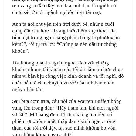
reo vang, ở đầu dây bên kia, anh bạn là người có
chức sắc ở một ngành nọ bốc máy tâm sự.
Anh ta nói chuyện trên trời dưới bể, nhưng cuối
cùng đặt câu hỏi: “Trong thời điểm suy thoái, để
tiền mặt trong ngân hàng phải chăng là phương án
kém?”, rồi tự trả lời: “Chúng ta nên đầu tư chứng
khoán”.
Tôi không phải là người ngoại đạo với chứng
khoán, nhưng tài khoản của tôi đã nằm im hơn chục
năm vì bận bịu công việc kinh doanh và tôi nghĩ, đó
chắc hẳn là câu chuyện vu vơ của anh bạn nhân
ngày nhàn tản.
Sau bữa cơm trưa, câu nói của Warren Buffett bỗng
vang lên trong đầu: “Hãy tham lam khi mọi người
sợ hãi”. Mở bảng điện tử, ôi chao, giá nhiều cổ
phiếu rớt xuống mức thấp đáng kinh ngạc. Lòng
tham của tôi trỗi dậy, tại sao mình không bỏ vốn
vào chứng khoán ngay nhỉ?