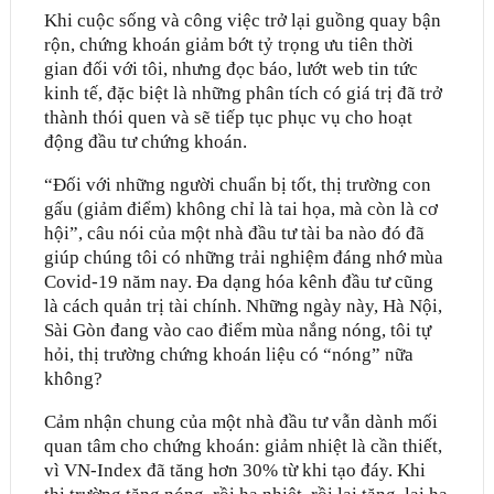
Khi cuộc sống và công việc trở lại guồng quay bận
rộn, chứng khoán giảm bớt tỷ trọng ưu tiên thời
gian đối với tôi, nhưng đọc báo, lướt web tin tức
kinh tế, đặc biệt là những phân tích có giá trị đã trở
thành thói quen và sẽ tiếp tục phục vụ cho hoạt
động đầu tư chứng khoán.
“Ðối với những người chuẩn bị tốt, thị trường con
gấu (giảm điểm) không chỉ là tai họa, mà còn là cơ
hội”, câu nói của một nhà đầu tư tài ba nào đó đã
giúp chúng tôi có những trải nghiệm đáng nhớ mùa
Covid-19 năm nay. Ða dạng hóa kênh đầu tư cũng
là cách quản trị tài chính. Những ngày này, Hà Nội,
Sài Gòn đang vào cao điểm mùa nắng nóng, tôi tự
hỏi, thị trường chứng khoán liệu có “nóng” nữa
không?
Cảm nhận chung của một nhà đầu tư vẫn dành mối
quan tâm cho chứng khoán: giảm nhiệt là cần thiết,
vì VN-Index đã tăng hơn 30% từ khi tạo đáy. Khi