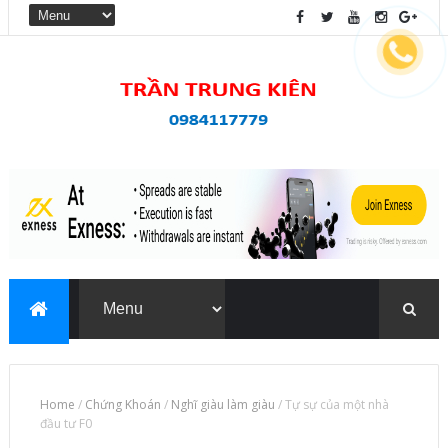
Home
/
Chứng Khoán
/
Nghĩ giàu làm giàu
/
Tự sự của một nhà
đầu tư F0