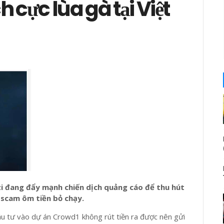
 cực lùa gà tại Việt
i đang đẩy mạnh chiến dịch quảng cáo để thu hút
 scam ôm tiền bỏ chạy.
đầu tư vào dự án Crowd1 không rút tiền ra được nên gửi