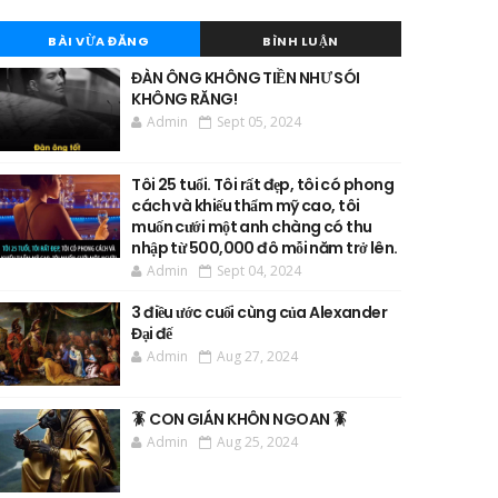
BÀI VỪA ĐĂNG
BÌNH LUẬN
ĐÀN ÔNG KHÔNG TIỀN NHƯ SÓI
KHÔNG RĂNG!
Admin
Sept 05, 2024
Tôi 25 tuổi. Tôi rất đẹp, tôi có phong
cách và khiếu thẩm mỹ cao, tôi
muốn cưới một anh chàng có thu
nhập từ 500,000 đô mỗi năm trở lên.
Admin
Sept 04, 2024
3 điều ước cuối cùng của Alexander
Đại đế
Admin
Aug 27, 2024
🪳 CON GIÁN KHÔN NGOAN 🪳
Admin
Aug 25, 2024