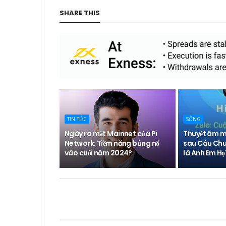
SHARE THIS
TIN TỨC
SỐNG
Ngày ra mắt Mainnet của Pi
Thuyết âm mư
Network: Tiềm năng bùng nổ
sau Câu Chu
vào cuối năm 2024?
là Anh Em Họ