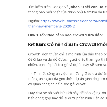
Tìm kiếm trên Google về
Johan Staël von Hols
thông báo mới nhất của chính phủ Namibia đã tuyê
Nguồn:
https://www.businessinsider.co.za/nam
than-new-members-2020-2
Link 1 số video cảnh báo crowd 1 lừa đảo:
Kết luận: Có nên đầu tư Crowd1 kh
Crowd1 đơn thuần chỉ là mô hình lừa đảo theo p
để đi lừa và dụ dỗ được người khác tham gia thì
nhiên, bạn sẽ phải trả giá vì dự án này sẽ sớm s
=> Tin mới:
công an việt nam đang điều tra dự án
thông tin người đã giới thiệu dự án (ảnh chụp rõ m
cơ quan công an để được giải quyết.
Hãy chia sẻ bài viết hữu ích này để bảo vệ người
kiến đóng góp hãy để lại dưới phần bình luận ad s