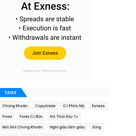
TAGS
Chứng Khoán
Copytrade
Cổ Phiếu Mỹ
Exness
Forex
Forex Cơ Bản
Hội Thảo Đầu Tư
Môi Giới Chứng Khoán
Nghĩ giàu làm giàu
Sống