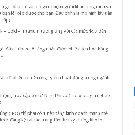
a gói đầu tư sau đó giới thiệu người khác cùng mua và
bạn lôi kéo được cho bạn. Đây chính là mô hình lấy tiền
 cấp).
ck – Gold – Titanium tương ứng với các mức $99 đến
ói đầu tư bạn sẽ càng nhận được nhiều tiền hoa hồng
 …
các cổ phiếu của 2 công ty con hoạt động trong ngành
lượng truy cập tới từ Nam Phi và 1 số quốc gia nghèo
a.
úng (IPO) thì phải có 1 nền tảng kinh doanh mạnh mẽ,
 được đăng ký tại các trung tâm lưu ký chứng khoán