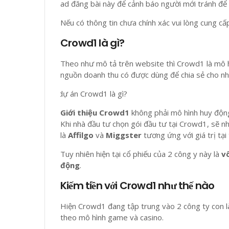
ad đăng bài này để cảnh báo người mới tránh để k
Nếu có thông tin chưa chính xác vui lòng cung c
Crowd1 là gì?
Theo như mô tả trên website thì Crowd1 là mô hì
nguồn doanh thu có được dùng để chia sẻ cho nh
Giới thiệu Crowd1
không phải mô hình huy động,
Khi nhà đầu tư chọn gói đầu tư tại Crowd1, sẽ 
là
Affilgo
và
Miggster
tương ứng với giá trị tại
Tuy nhiên hiện tại cổ phiếu của 2 công y này là
vô
động
.
Kiếm tiền với Crowd1 như thế nào
Hiện Crowd1 đang tập trung vào 2 công ty con là
theo mô hình game và casino.