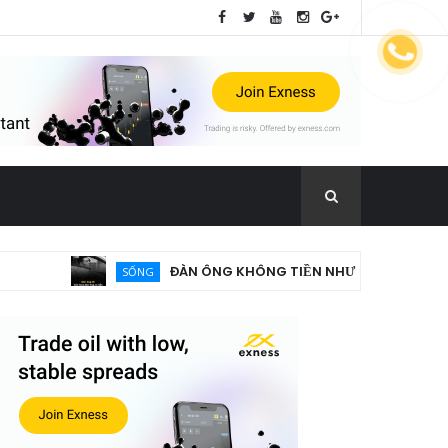
ĐÀN ÔNG KHÔNG TIỀN NHƯ SÓI KHÔNG RĂNG!
SỐNG