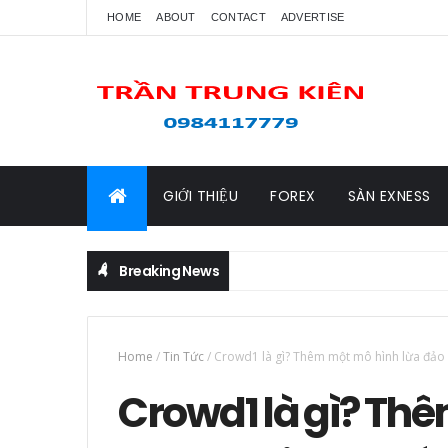
HOME
ABOUT
CONTACT
ADVERTISE
GIỚI THIỆU
FOREX
SÀN EXNESS
Breaking News
Home
/
Tin Tức
/
Crowd1 là gì? Thêm một mô hình lừa đảo P
Crowd1 là gì? Th