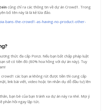
tein
cũng chỉ ra các thông tin về dự án Crowd1. Trong
n bố tên này là là kẻ lừa đảo.
ibia-bans-the-crowd1-as-having-no-product-other-
ông?
hương thức đa cấp Ponzi. Nếu bạn bất chấp pháp luật
 bạn sẽ có tiền đó (80% hoa hồng với dự án này). Tuy
cam!
 crowd1 các bạn ai không rút được tiền thì cung cấp
ặt, link bài viết, video hoặc tin nhắn dụ dỗ đầu tư) lên
 thân, bạn bè của bạn tránh xa dự án này ra nhé. Mọi ý
ẽ phản hồi ngay lập tức.