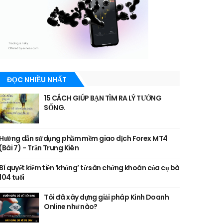
ĐỌC NHIỀU NHẤT
15 CÁCH GIÚP BẠN TÌM RA LÝ TƯỞNG
SỐNG.
Hướng dẫn sử dụng phầm mềm giao dịch Forex MT4
(Bài 7) - Trần Trung Kiên
Bí quyết kiếm tiền ‘khủng’ từ sàn chứng khoán của cụ bà
104 tuổi
Tôi đã xây dựng giải pháp Kinh Doanh
Online như nào?