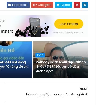
Facebook
Google+
Twitter
SỐNG
u về Bí Mật đằng
Mỗi ngày đánh nhau Nga lãi bao
yện "Chúng tôi chỉ
nhiêu? 3,6 tỷ Đô, bạn có đùa
"
không vậy?
NEXT
Tại sao học giỏi,ngoan ngoãn vẫn nghèo?