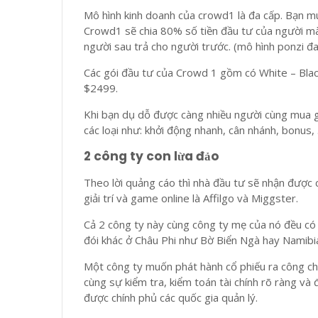
Mô hình kinh doanh của crowd1 là đa cấp. Bạn mu
Crowd1 sẽ chia 80% số tiền đầu tư của người mà 
người sau trả cho người trước. (mô hình ponzi đa
Các gói đầu tư của Crowd 1 gồm có White – Bla
$2499.
Khi bạn dụ dỗ được càng nhiều người cùng mua g
các loại như: khởi động nhanh, cân nhánh, bonus,
2 công ty con lừa đảo
Theo lời quảng cáo thì nhà đầu tư sẽ nhận được 
giải trí và game online là Affilgo và Miggster.
Cả 2 công ty này cùng công ty mẹ của nó đều có 
đói khác ở Châu Phi như Bờ Biển Ngà hay Namibi
Một công ty muốn phát hành cổ phiếu ra công ch
cùng sự kiểm tra, kiểm toán tài chính rõ ràng và
được chính phủ các quốc gia quản lý.