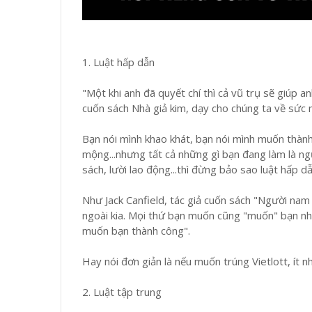
1. Luật hấp dẫn
"Một khi anh đã quyết chí thì cả vũ trụ sẽ giúp a
cuốn sách Nhà giả kim, dạy cho chúng ta về sức
Bạn nói mình khao khát, bạn nói mình muốn thàn
mộng...nhưng tất cả những gì bạn đang làm là n
sách, lười lao động...thì đừng bảo sao luật hấp 
Như Jack Canfield, tác giả cuốn sách "Người na
ngoài kia. Mọi thứ bạn muốn cũng "muốn" bạn nh
muốn bạn thành công".
Hay nói đơn giản là nếu muốn trúng Vietlott, ít n
2. Luật tập trung