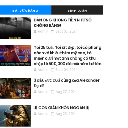
BÀI VỪA ĐĂNG
BÌNH LUẬN
ĐÀN ÔNG KHÔNG TIỀN NHƯ SÓI
KHÔNG RĂNG!
Admin
Sept 05, 2024
Tôi 25 tuổi. Tôi rất đẹp, tôi có phong
cách và khiếu thẩm mỹ cao, tôi
muốn cưới một anh chàng có thu
nhập từ 500,000 đô mỗi năm trở lên.
Admin
Sept 04, 2024
3 điều ước cuối cùng của Alexander
Đại đế
Admin
Aug 27, 2024
🪳 CON GIÁN KHÔN NGOAN 🪳
Admin
Aug 25, 2024