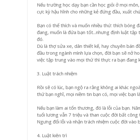
Nếu trường học dạy bạn cần học giỏi ở mọi môn, c
cực kỳ hậu hĩnh cho những kẻ đứng đầu, xuất chú
Bạn có thể thích và muốn nhiều thứ: thích bóng đ
đang, muốn là đứa bạn tốt...nhưng định luật tập 
đó.
Dù là thợ sửa xe, dân thiết kế, hay chuyên bán đ
đầu trong ngành mình lựa chọn, đời bạn sẽ nở hoa
việc tập trung vào mọi thứ thì thực ra bạn đang 
3. Luật trách nhiệm
Rồi sẽ có lúc, bạn ngộ ra rằng không ai khác ngo
thứ bạn nghĩ, mọi niềm tin bạn có, mọi việc bạn 
Nếu bạn làm ai tổn thương, đó là lỗi của bạn. N
tuổi lương vẫn 7 triệu và than cuộc đời bất công t
Ngưng đổi lỗi và nhận trách nhiệm cuộc đời vào 
4. Luật kiên trì