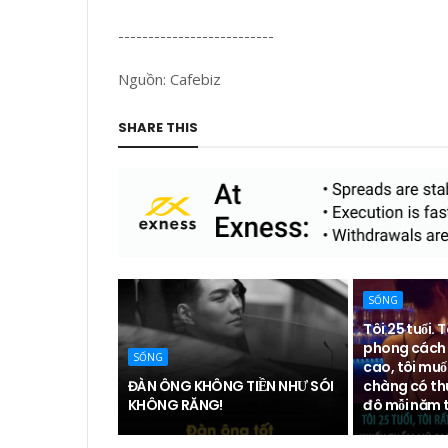
--------------------------
Nguồn: Cafebiz
SHARE THIS
SỐNG
Tôi 25 tuổi. T
phong cách 
SỐNG
cao, tôi muố
ĐÀN ÔNG KHÔNG TIỀN NHƯ SÓI
chàng có th
KHÔNG RĂNG!
đô mỗi năm t