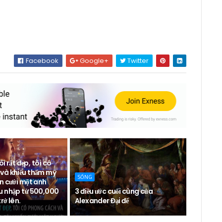
Facebook
Google+
Twitter
ôi rất đẹp, tôi có
và khiếu thẩm mỹ
SỐNG
n cưới một anh
u nhập từ 500,000
3 điều ước cuối cùng của
rở lên.
Alexander Đại đế