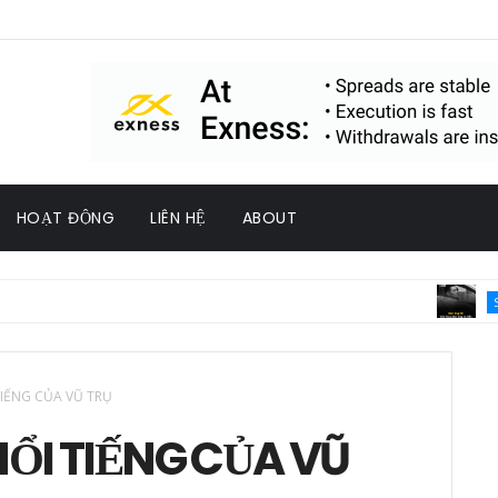
HOẠT ĐỘNG
LIÊN HỆ
ABOUT
SỐNG
TIẾNG CỦA VŨ TRỤ
NỔI TIẾNG CỦA VŨ