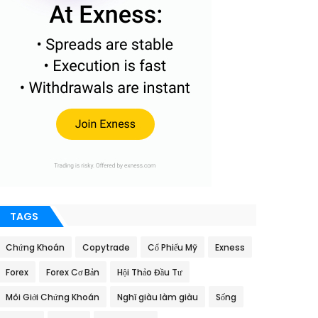
TAGS
Chứng Khoán
Copytrade
Cổ Phiếu Mỹ
Exness
Forex
Forex Cơ Bản
Hội Thảo Đầu Tư
Môi Giới Chứng Khoán
Nghĩ giàu làm giàu
Sống