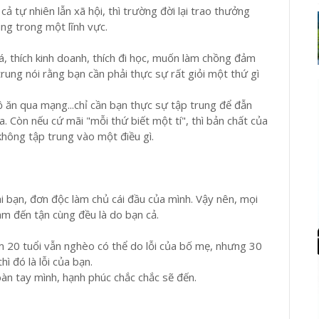
ả tự nhiên lẫn xã hội, thì trường đời lại trao thưởng
ng trong một lĩnh vực.
á, thích kinh doanh, thích đi học, muốn làm chồng đảm
trung nói rằng bạn cần phải thực sự rất giỏi một thứ gì
ồ ăn qua mạng...chỉ cần bạn thực sự tập trung để đẫn
. Còn nếu cứ mãi "mỗi thứ biết một tí", thì bản chất của
không tập trung vào một điều gì.
ài bạn, đơn độc làm chủ cái đầu của mình. Vậy nên, mọi
làm đến tận cùng đều là do bạn cả.
ăm 20 tuổi vẫn nghèo có thể do lỗi của bố mẹ, nhưng 30
hì đó là lỗi của bạn.
bàn tay mình, hạnh phúc chắc chắc sẽ đến.