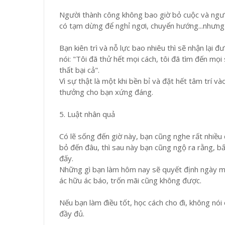
Người thành công không bao giờ bỏ cuộc và ngườ
có tạm dừng để nghỉ ngơi, chuyển hướng...nhưng
Bạn kiên trì và nỗ lực bao nhiêu thì sẽ nhận lại 
nói: "Tôi đã thử hết mọi cách, tôi đã tìm đến mọi 
thất bại cả".
Vì sự thật là một khi bền bỉ và đặt hết tâm trí vào
thưởng cho bạn xứng đáng.
5. Luật nhân quả
Có lẽ sống đến giờ này, bạn cũng nghe rất nhiều
bỏ đến đâu, thì sau này bạn cũng ngộ ra rằng, bất
đấy.
Những gì bạn làm hôm nay sẽ quyết định ngày mai
ác hữu ác báo, trốn mãi cũng không được.
Nếu bạn làm điều tốt, học cách cho đi, không nói dố
đầy đủ.