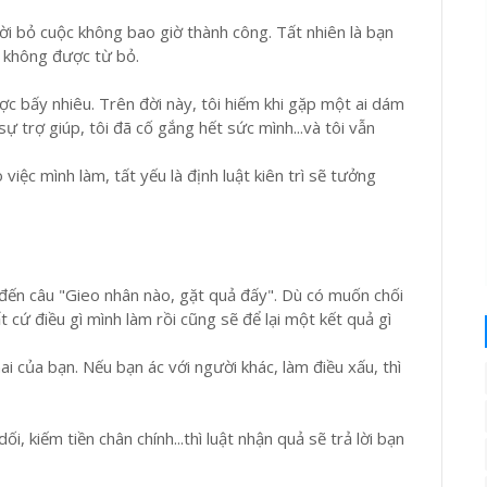
i bỏ cuộc không bao giờ thành công. Tất nhiên là bạn
 không được từ bỏ.
được bấy nhiêu. Trên đời này, tôi hiếm khi gặp một ai dám
sự trợ giúp, tôi đã cố gắng hết sức mình...và tôi vẫn
 việc mình làm, tất yếu là định luật kiên trì sẽ tưởng
 đến câu "Gieo nhân nào, gặt quả đấy". Dù có muốn chối
 cứ điều gì mình làm rồi cũng sẽ để lại một kết quả gì
 của bạn. Nếu bạn ác với người khác, làm điều xấu, thì
i, kiếm tiền chân chính...thì luật nhận quả sẽ trả lời bạn