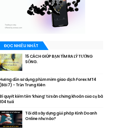
ĐỌC NHIỀU NHẤT
15 CÁCH GIÚP BẠN TÌM RA LÝ TƯỞNG
SỐNG.
Hướng dẫn sử dụng phầm mềm giao dịch Forex MT4
(Bài 7) - Trần Trung Kiên
Bí quyết kiếm tiền ‘khủng’ từ sàn chứng khoán của cụ bà
104 tuổi
Tôi đã xây dựng giải pháp Kinh Doanh
Online như nào?