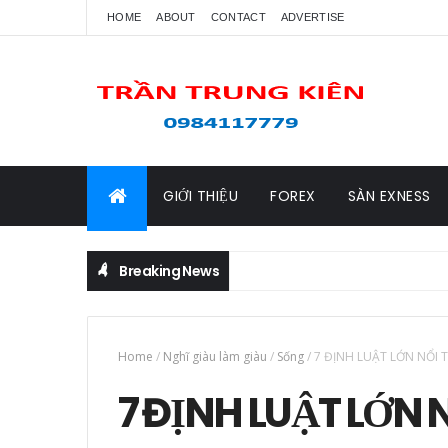
HOME
ABOUT
CONTACT
ADVERTISE
GIỚI THIỆU
FOREX
SÀN EXNESS
Breaking News
Home
/
Nghĩ giàu làm giàu
/
Sống
/
7 ĐỊNH LUẬT LỚN NỔI 
7 ĐỊNH LUẬT LỚN 