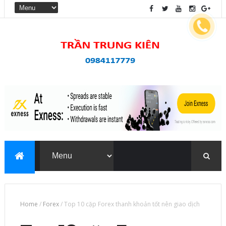
Home
/
Forex
/
Top 10 cặp Forex thanh khoản tốt nên giao dịch