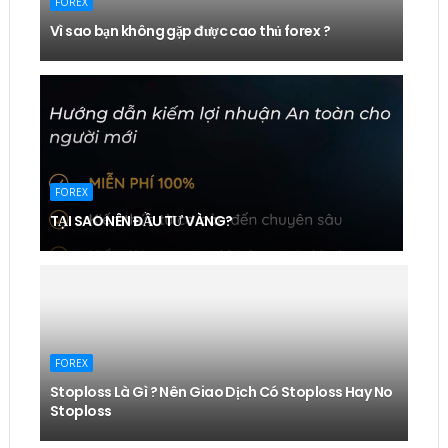
FOREX
Vì sao bạn không gặp được cao thủ forex ?
FOREX
TẠI SAO NÊN ĐẦU TƯ VÀNG?
FOREX
Stoploss Là Gì ? Nên Giao Dịch Có Stoploss Hay No
Stoploss