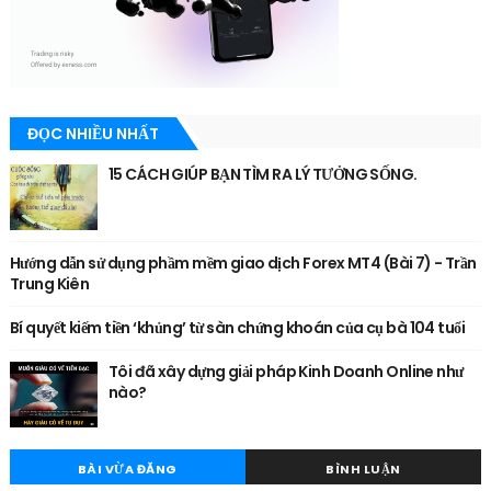
ĐỌC NHIỀU NHẤT
15 CÁCH GIÚP BẠN TÌM RA LÝ TƯỞNG SỐNG.
Hướng dẫn sử dụng phầm mềm giao dịch Forex MT4 (Bài 7) - Trần
Trung Kiên
Bí quyết kiếm tiền ‘khủng’ từ sàn chứng khoán của cụ bà 104 tuổi
Tôi đã xây dựng giải pháp Kinh Doanh Online như
nào?
BÀI VỪA ĐĂNG
BÌNH LUẬN