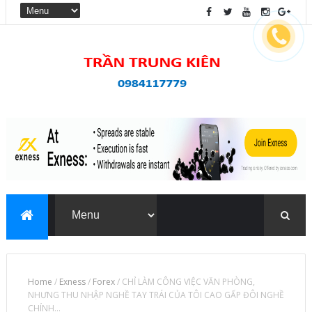
Home
/
Exness
/
Forex
/
CHỈ LÀM CÔNG VIỆC VĂN PHÒNG,
NHƯNG THU NHẬP NGHỀ TAY TRÁI CỦA TÔI CAO GẤP ĐÔI NGHỀ
CHÍNH...