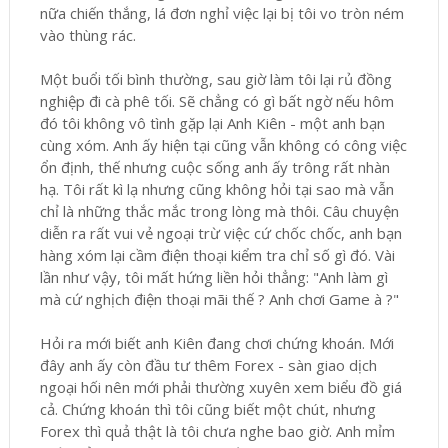
nữa chiến thắng, lá đơn nghỉ việc lại bị tôi vo tròn ném
vào thùng rác.
Một buổi tối bình thường, sau giờ làm tôi lại rủ đồng
nghiệp đi cà phê tối. Sẽ chẳng có gì bất ngờ nếu hôm
đó tôi không vô tình gặp lại Anh Kiên - một anh bạn
cùng xóm. Anh ấy hiện tại cũng vẫn không có công việc
ổn định, thế nhưng cuộc sống anh ấy trông rất nhàn
hạ. Tôi rất kì lạ nhưng cũng không hỏi tại sao mà vẫn
chỉ là những thắc mắc trong lòng mà thôi. Câu chuyện
diễn ra rất vui vẻ ngoại trừ việc cứ chốc chốc, anh bạn
hàng xóm lại cầm điện thoại kiểm tra chỉ số gì đó. Vài
lần như vậy, tôi mất hứng liền hỏi thẳng: "Anh làm gì
mà cứ nghịch điện thoại mãi thế ? Anh chơi Game à ?"
Hỏi ra mới biết anh Kiên đang chơi chứng khoán. Mới
đây anh ấy còn đầu tư thêm Forex - sàn giao dịch
ngoại hối nên mới phải thường xuyên xem biểu đồ giá
cả. Chứng khoán thì tôi cũng biết một chút, nhưng
Forex thì quả thật là tôi chưa nghe bao giờ. Anh mỉm