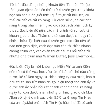
Tôi bắt đầu dùng những khoản tiền đầu tiên để tập
tành giao dịch.Các kiến thức từ chuyên gia trong khóa
học mà anh Kiên giới thiệu quả thực rất hữu ích, cụ
thể, chi tiết và rất rõ ràng. Từ cách sử dụng các tính
năng trong phần mềm giao dịch tới cách phân tích kỹ
thuật, đọc biểu đồ nến, cách né tránh rủi ro, cứu tài
khoản giao dịch,... Thậm chí, tôi còn được chỉ dạy rất
nhiều chiêu đặc biệt của chuyên gia : các cặp tiền tệ
nào nên giao dịch, cách đọc báo cáo tài chính nhanh
chóng chính xác, các chiến thuật đầu tư nổi tiếng từ
những ông trùm như Warren Buffet, Jess Livermore,...
Đặc biệt, đây là một khóa học Miễn Phí từ anh Kiên
nên tôi có thể vừa học vừa làm ở bất cứ chỗ nào cũng
được, kể cả làm ngay tại chính công ty của mình, khó ở
đâu thì tôi lập tức nhắn tin,gọi điện thoại cho anh ấy và
được anh ấy phản hồi rất nhanh chóng,ngoài ra hằng
ngày tôi còn được nhận những tín hiệu giao dịch Mua
/Bán với tỷ lệ chính xác trên 85% từ Group Tín Hiệu
của anh ấy.Mọi phân tích Tín Hiệu hầu như đã có anh