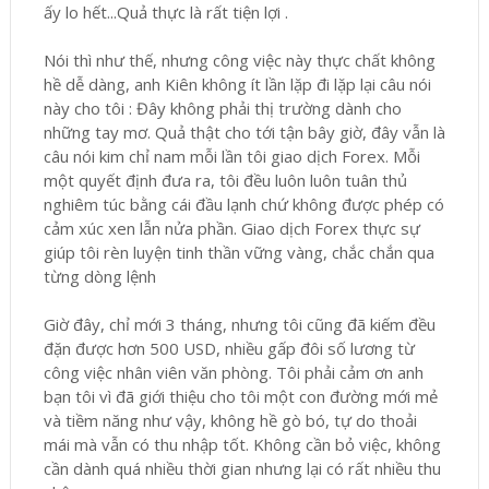
ấy lo hết...Quả thực là rất tiện lợi .
Nói thì như thế, nhưng công việc này thực chất không
hề dễ dàng, anh Kiên không ít lần lặp đi lặp lại câu nói
này cho tôi : Đây không phải thị trường dành cho
những tay mơ. Quả thật cho tới tận bây giờ, đây vẫn là
câu nói kim chỉ nam mỗi lần tôi giao dịch Forex. Mỗi
một quyết định đưa ra, tôi đều luôn luôn tuân thủ
nghiêm túc bằng cái đầu lạnh chứ không được phép có
cảm xúc xen lẫn nửa phần. Giao dịch Forex thực sự
giúp tôi rèn luyện tinh thần vững vàng, chắc chắn qua
từng dòng lệnh
Giờ đây, chỉ mới 3 tháng, nhưng tôi cũng đã kiếm đều
đặn được hơn 500 USD, nhiều gấp đôi số lương từ
công việc nhân viên văn phòng. Tôi phải cảm ơn anh
bạn tôi vì đã giới thiệu cho tôi một con đường mới mẻ
và tiềm năng như vậy, không hề gò bó, tự do thoải
mái mà vẫn có thu nhập tốt. Không cần bỏ việc, không
cần dành quá nhiều thời gian nhưng lại có rất nhiều thu