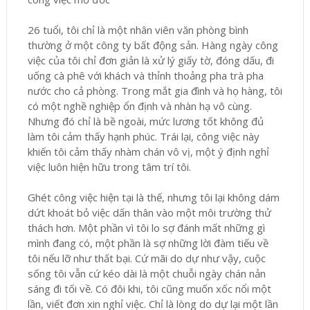
26 tuổi, tôi chỉ là một nhân viên văn phòng bình
thường ở một công ty bất động sản. Hàng ngày công
việc của tôi chỉ đơn giản là xử lý giấy tờ, đóng dấu, đi
uống cà phê với khách và thỉnh thoảng pha trà pha
nước cho cả phòng. Trong mắt gia đình và họ hàng, tôi
có một nghề nghiệp ổn định và nhàn hạ vô cùng.
Nhưng đó chỉ là bề ngoài, mức lương tốt không đủ
làm tôi cảm thấy hạnh phúc. Trái lại, công việc này
khiến tôi cảm thấy nhàm chán vô vị, một ý định nghỉ
việc luôn hiện hữu trong tâm trí tôi.
Ghét công việc hiện tại là thế, nhưng tôi lại không dám
dứt khoát bỏ việc dấn thân vào một môi trường thử
thách hơn. Một phần vì tôi lo sợ đánh mất những gì
mình đang có, một phần là sợ những lời đàm tiếu về
tôi nếu lỡ như thất bại. Cứ mãi do dự như vậy, cuộc
sống tôi vẫn cứ kéo dài là một chuỗi ngày chán nản
sáng đi tối về. Có đôi khi, tôi cũng muốn xốc nổi một
lần, viết đơn xin nghỉ việc. Chỉ là lòng do dự lại một lần