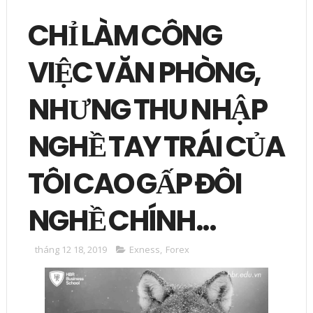
CHỈ LÀM CÔNG
VIỆC VĂN PHÒNG,
NHƯNG THU NHẬP
NGHỀ TAY TRÁI CỦA
TÔI CAO GẤP ĐÔI
NGHỀ CHÍNH...
tháng 12 18, 2019
Exness
,
Forex