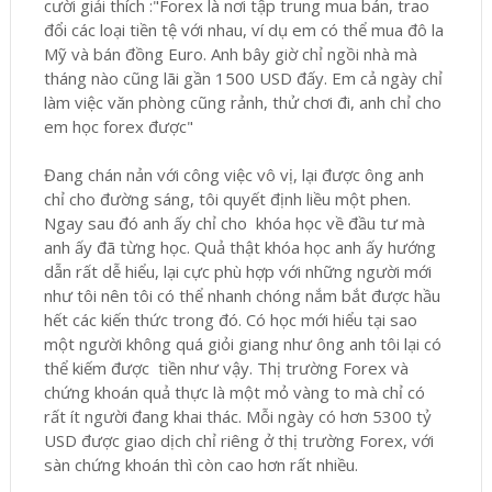
cười giải thích :"Forex là nơi tập trung mua bán, trao
đổi các loại tiền tệ với nhau, ví dụ em có thể mua đô la
Mỹ và bán đồng Euro. Anh bây giờ chỉ ngồi nhà mà
tháng nào cũng lãi gần 1500 USD đấy. Em cả ngày chỉ
làm việc văn phòng cũng rảnh, thử chơi đi, anh chỉ cho
em học forex được"
Đang chán nản với công việc vô vị, lại được ông anh
chỉ cho đường sáng, tôi quyết định liều một phen.
Ngay sau đó anh ấy chỉ cho khóa học về đầu tư mà
anh ấy đã từng học. Quả thật khóa học anh ấy hướng
dẫn rất dễ hiểu, lại cực phù hợp với những người mới
như tôi nên tôi có thể nhanh chóng nắm bắt được hầu
hết các kiến thức trong đó. Có học mới hiểu tại sao
một người không quá giỏi giang như ông anh tôi lại có
thể kiếm được tiền như vậy. Thị trường Forex và
chứng khoán quả thực là một mỏ vàng to mà chỉ có
rất ít người đang khai thác. Mỗi ngày có hơn 5300 tỷ
USD được giao dịch chỉ riêng ở thị trường Forex, với
sàn chứng khoán thì còn cao hơn rất nhiều.