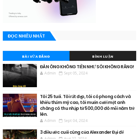
ĐỌC NHIỀU NHẤT
BÀI VỪA ĐĂNG
BÌNH LUẬN
ĐÀN ÔNG KHÔNG TIỀN NHƯ SÓI KHÔNG RĂNG!
Admin
Sept 05, 2024
Tôi 25 tuổi. Tôi rất đẹp, tôi có phong cách và
khiếu thẩm mỹ cao, tôi muốn cưới một anh
chàng có thu nhập từ 500,000 đô mỗi năm trở
lên.
Admin
Sept 04, 2024
3 điều ước cuối cùng của Alexander Đại đế
Admin
Aug 27, 2024