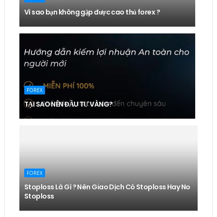
Vì sao bạn không gặp được cao thủ forex ?
FOREX
TẠI SAO NÊN ĐẦU TƯ VÀNG?
FOREX
Stoploss Là Gì ? Nên Giao Dịch Có Stoploss Hay No
Stoploss